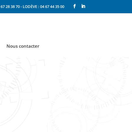
67 28 38 70
-
LODÈVE : 04 67 44 35 00
Nous contacter