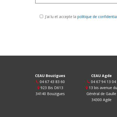
J'ai lu et accepte la
politique de confidential
CEAU Bouzigues
CEAU Agde
04 67 43 83 60
04 67 94 13 04
923 Bis D613
13 bis avenue d
34140 Bouzigues
Général de Gaulle
34300 Agde