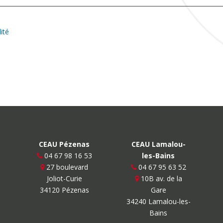
ité
CEAU Pézenas
CEAU Lamalou-
04 67 98 16 53
les-Bains
u
27 boulevard
04 67 95 63 52
Joliot-Curie
10B av. de la
34120 Pézenas
Gare
34240 Lamalou-les-
Bains