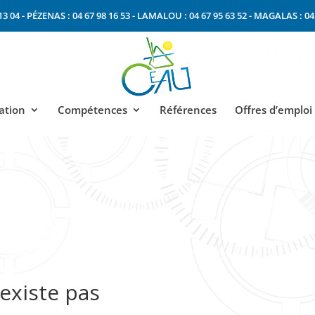
13 04
-
PÉZENAS : 04 67 98 16 53
-
LAMALOU : 04 67 95 63 52
-
MAGALAS : 04 
ation
Compétences
Références
Offres d’emploi
existe pas