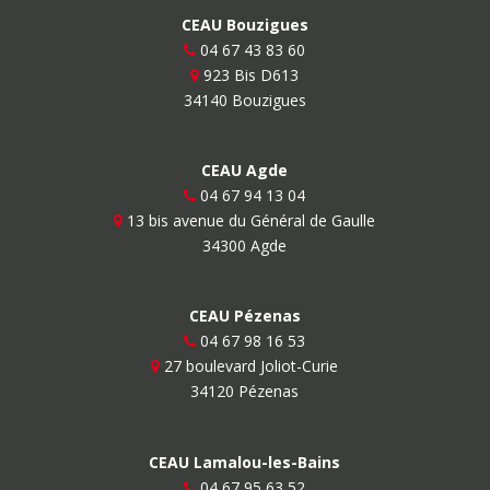
CEAU Bouzigues
04 67 43 83 60
923 Bis D613
34140 Bouzigues
CEAU Agde
04 67 94 13 04
13 bis avenue du Général de Gaulle
34300 Agde
CEAU Pézenas
04 67 98 16 53
27 boulevard Joliot-Curie
34120 Pézenas
CEAU Lamalou-les-Bains
04 67 95 63 52