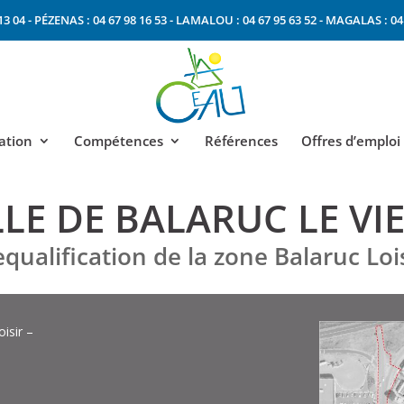
13 04
-
PÉZENAS : 04 67 98 16 53
-
LAMALOU : 04 67 95 63 52
-
MAGALAS : 04 
ation
Compétences
Références
Offres d’emploi
LLE DE BALARUC LE VI
qualification de la zone Balaruc Loi
isir –