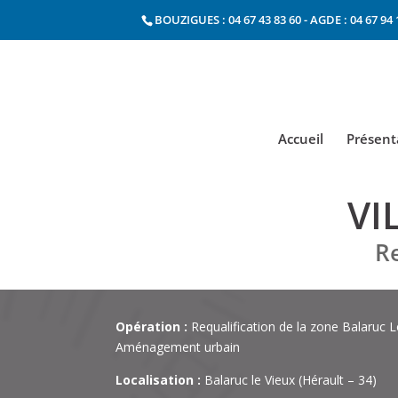
BOUZIGUES : 04 67 43 83 60
-
AGDE : 04 67 94 
Accueil
Présent
VI
Re
Opération :
Requalification de la zone Balaruc Lo
Aménagement urbain
Localisation :
Balaruc le Vieux (Hérault – 34)