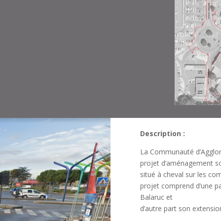
Description :
La Communauté d’Agglomé
projet d’aménagement s
situé à cheval sur les co
projet comprend d’une par
Balaruc et
d’autre part son extensio