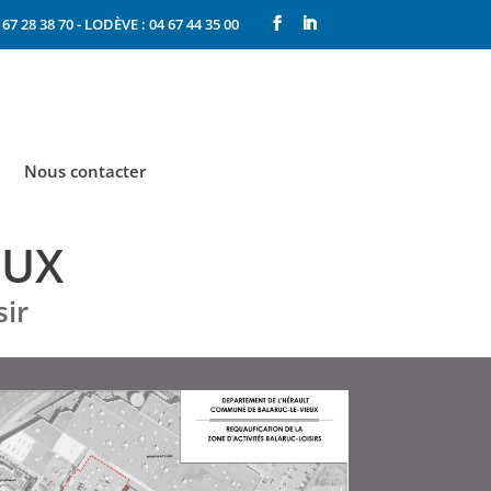
67 28 38 70
-
LODÈVE : 04 67 44 35 00
Nous contacter
EUX
sir